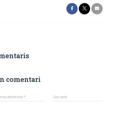
omentaris
n comentari
rreu electrònic
*
Lloc web