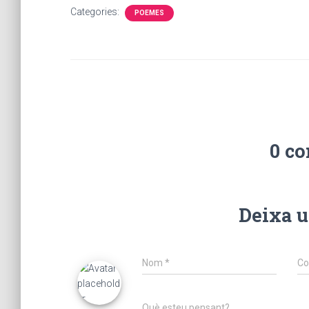
Categories:
POEMES
0 c
Deixa u
Nom
*
Co
Què esteu pensant?