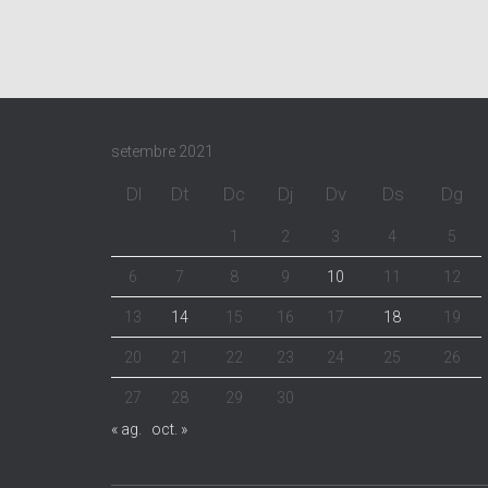
setembre 2021
Dl
Dt
Dc
Dj
Dv
Ds
Dg
1
2
3
4
5
6
7
8
9
10
11
12
13
14
15
16
17
18
19
20
21
22
23
24
25
26
27
28
29
30
« ag.
oct. »