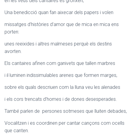
en les veus dels cantaires es gronxen,
Una benedicció quan fan aixecar dels papers i volen
missatges d’històries d’amor que de mica en mica ens
porten:
unes reeixides i altres malmeses perquè els destins
avorten.
Els cantaires afinen com ganivets que tallen marbres
i il·luminen indissimulables arenes que formen marges,
sobre els quals descriuen com la lluna veu les alenades
i els cors trencats d’homes i de dones desesperades.
També parlen de persones sotmeses que lluiten debades,
Vocalitzen i es coordinen per cantar cançons com ocells
que canten.