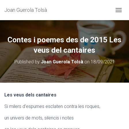
Joan Guerola Tolsà
C
A
N
V
I
Contes i poemes des de 2015 Les
A
L
veus del cantaires
A
N
Published by
Joan Guerola Tolsà
on
18/09/2021
A
V
E
G
A
C
Les veus dels cantaires
I
Ó
Si milers d’espurnes esclaten contra les roques,
un univers de mots, silencis i notes