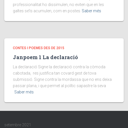
professionalitat ho dissimulen, no eviten que en les
galtes se’ls acumulen, com en postes
Saber més
CONTES I POEMES DES DE 2015
Janpoem 1 La declaració
La declaració Signe la declaració contra la còmoda
cabotada, res justifica tan covard gest de tova
submissió. Signe contra la mordassa que no ens deixa
passar plana, i que permet al polític sapastre la seva
Saber més
setembre 2021