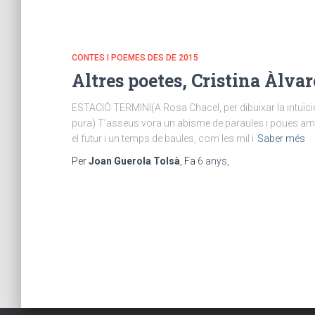
CONTES I POEMES DES DE 2015
Altres poetes, Cristina Àlvar
ESTACIÓ TERMINI(A Rosa Chacel, per dibuixar la intuïci
pura) T’asseus vora un abisme de paraules i poues amb l
el futur i un temps de baules, com les mil i
Saber més
Per
Joan Guerola Tolsà
, Fa
6 anys
,