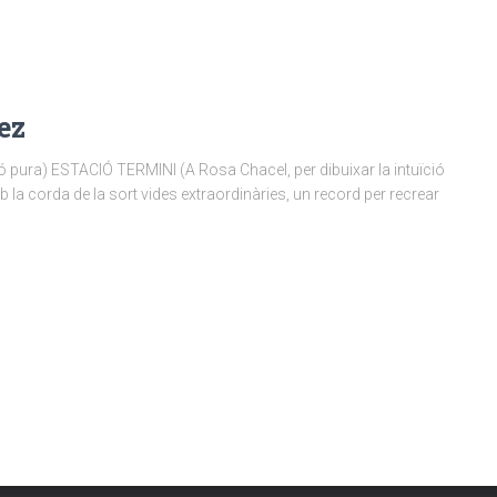
ez
ó pura) ESTACIÓ TERMINI (A Rosa Chacel, per dibuixar la intuïció
a corda de la sort vides extraordinàries, un record per recrear