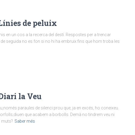
Línies de peluix
nis en un cos a la recerca del destí. Respostes per a trencar
 de seguida no es fon si no hi ha embruix fins que hom troba les
Diari la Veu
u,només paraules de silenci:prou que, ja en excés, ho coneixeu.
orfolls;diuen que acabem a borbolls. Demà no tindrem veu ni
i muts?
Saber més