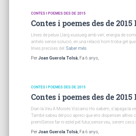
CONTES I POEMES DES DE 2015
Contes i poemes des de 2015 
Línies de peluix Llarg xiuxiueig amb verí, energia de som
anhels sense solució, en una relació hom troba gel que
línies precises del
Saber més
Per
Joan Guerola Tolsà
, Fa
6 anys
,
CONTES I POEMES DES DE 2015
Contes i poemes des de 2015 
Diari la Veu A Moisès Vizcaino Ho sabem, s’apaga la ve
També sabeu del poc apreci que ens dispensen altres c
premiSense far ni estel pel futur,sense veu, serem cecs 
Per
Joan Guerola Tolsà
, Fa
6 anys
,