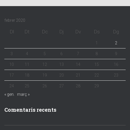
febrer 2020
Dl
Dt
Dc
Dj
Dv
Ds
Dg
1
2
3
4
5
6
7
8
9
10
11
12
13
14
15
16
17
18
19
20
21
22
23
24
25
26
27
28
29
« gen.
març »
Comentaris recents