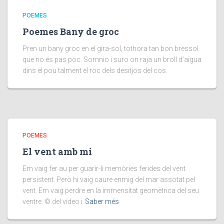
POEMES
Poemes Bany de groc
Pren un bany groc en el gira-sol, tothora tan bon bressol
que no és pas poc. Somnio i suro on raja un broll d’aigua
dins el pou talment el roc dels desitjos del cos.
POEMES
El vent amb mi
Em vaig fer au per guarir-li memòries ferides del vent
persistent. Però hi vaig caure enmig del mar assotat pel
vent. Em vaig perdre en la immensitat geomètrica del seu
ventre. © del vídeo i
Saber més