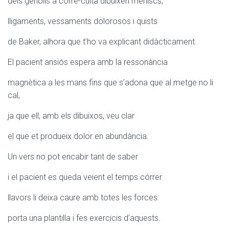
dels genolls a corre-cuita dibuixen meniscs,
lligaments, vessaments dolorosos i quists
de Baker, alhora que t’ho va explicant didàcticament.
El pacient ansiós espera amb la ressonància
magnètica a les mans fins que s’adona que al metge no li
cal,
ja que ell, amb els dibuixos, veu clar
el que et produeix dolor en abundància.
Un vers no pot encabir tant de saber
i el pacient es queda veient el temps córrer
llavors li deixa caure amb totes les forces:
porta una plantilla i fes exercicis d’aquests.