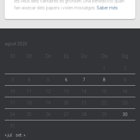
les veus dels cantaires es gronxen, Una benedicció quan
fan aixecar dels papers i volen missatges
Saber més
agost 2020
Dl
Dt
Dc
Dj
Dv
Ds
Dg
1
2
3
4
5
6
7
8
9
10
11
12
13
14
15
16
17
18
19
20
21
22
23
24
25
26
27
28
29
30
31
« jul.
set. »