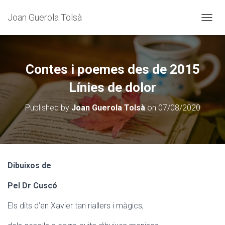
Joan Guerola Tolsà
C
A
N
V
I
Contes i poemes des de 2015
A
L
Línies de dolor
A
N
Published by
Joan Guerola Tolsà
on
07/08/2020
A
V
E
G
A
C
Dibuixos de
I
Ó
Pel Dr Cuscó
Els dits d’en Xavier tan riallers i màgics,