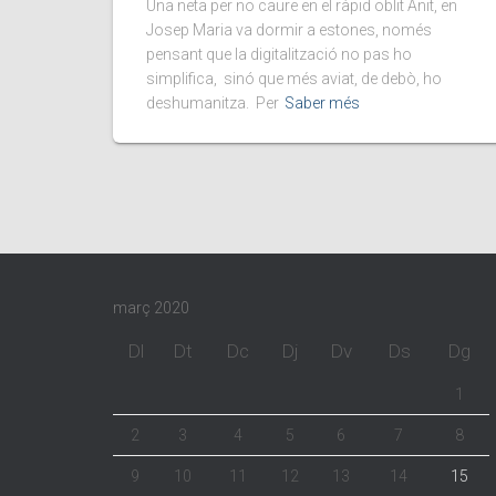
Una neta per no caure en el ràpid oblit Anit, en
Josep Maria va dormir a estones, només
pensant que la digitalització no pas ho
simplifica, sinó que més aviat, de debò, ho
deshumanitza. Per
Saber més
març 2020
Dl
Dt
Dc
Dj
Dv
Ds
Dg
1
2
3
4
5
6
7
8
9
10
11
12
13
14
15