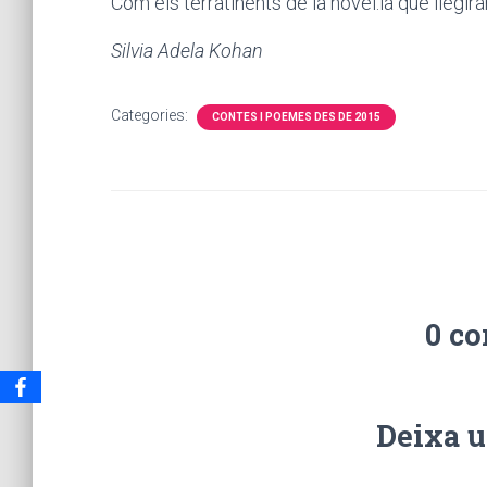
Com els terratinents de la novel.la que llegira
Silvia Adela Kohan
Categories:
CONTES I POEMES DES DE 2015
0 c
Deixa u