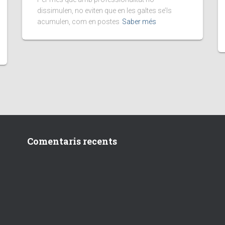
dissimulen, no eviten que en les galtes se’ls
acumulen, com en postes
Saber més
Comentaris recents