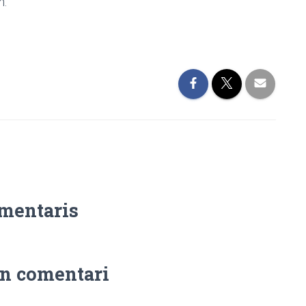
n.
omentaris
n comentari