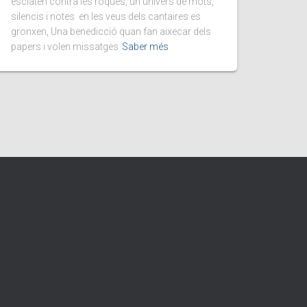
esclaten contra les roques, un univers de mots,
silencis i notes en les veus dels cantaires es
gronxen, Una benedicció quan fan aixecar dels
papers i volen missatges
Saber més