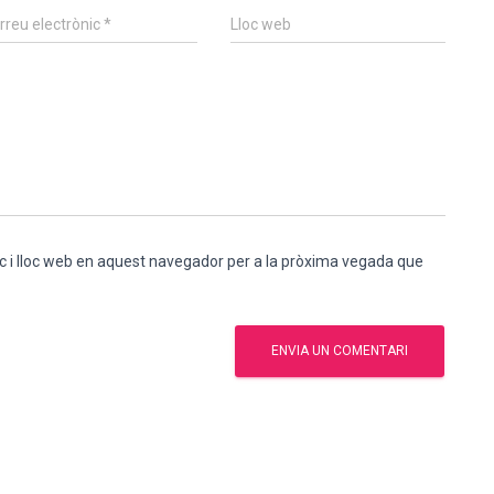
rreu electrònic
*
Lloc web
c i lloc web en aquest navegador per a la pròxima vegada que