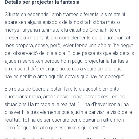
Detalls per projectar la fantasia
Situats en escenaris i amb trames diferents, als relats hi
apareixen alguns episodis de la nostra història més o
menys llunyana i tanmateix la ciutat de Girona hi té un
presència important, així com elements de la quotidianitat
més propera, sense, però, voler fer-ne una còpia: “he begut
de l’observació del dia a dia. El que passa és que els detalls
ajuden i serveixen perquè hom pugui projectar la fantasia
en un sentit diferent i que no té res a veure amb el que
havies sentit o amb aquells detalls que havies conegut”.
Els relats de Guerola estan farcits d’aquest elements
quotidians: rutina, amor, desig, ironia, paradoxes.. en les
situacions i la mirada a la realitat. “Hi ha d’haver ironia i ha
d’haver-hi altres elements que ajudin a canviar la visió de la
realitat. Tot ha de ser escriure per dibuixar un altre món
però fer que tot allò que escrivim sigui creïble”.