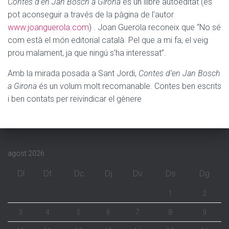
Contes d’en Jan Bosch a Girona
és un llibre autoeditat (es
pot aconseguir a través de la pàgina de l’autor
www.joanguerola.com
) . Joan Guerola reconeix que “No sé
com està el món editorial català. Pel que a mi fa, el veig
prou malament, ja que ningú s’ha interessat”.
Amb la mirada posada a Sant Jordi,
Contes d’en Jan Bosch
a Girona
és un volum molt recomanable. Contes ben escrits
i ben contats per reivindicar el gènere
agost 2026
Dl
Dt
Dc
Dj
Dv
Ds
Dg
1
2
3
4
5
6
7
8
9