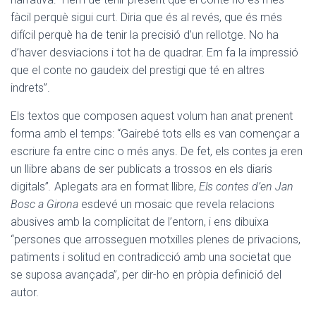
fàcil perquè sigui curt. Diria que és al revés, que és més
difícil perquè ha de tenir la precisió d’un rellotge. No ha
d’haver desviacions i tot ha de quadrar. Em fa la impressió
que el conte no gaudeix del prestigi que té en altres
indrets”.
Els textos que composen aquest volum han anat prenent
forma amb el temps: “Gairebé tots ells es van començar a
escriure fa entre cinc o més anys. De fet, els contes ja eren
un llibre abans de ser publicats a trossos en els diaris
digitals”
.
Aplegats ara en format llibre,
Els contes d’en Jan
Bosc a Girona
esdevé un mosaic que revela relacions
abusives amb la complicitat de l’entorn, i ens dibuixa
“persones que arrosseguen motxilles plenes de privacions,
patiments i solitud en contradicció amb una societat que
se suposa avançada”, per dir-ho en pròpia definició del
autor.