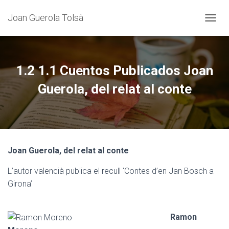
Joan Guerola Tolsà
C
A
N
V
I
1.2 1.1 Cuentos Publicados Joan
A
L
Guerola, del relat al conte
A
N
A
V
E
G
Joan Guerola, del relat al conte
A
C
L’autor valencià publica el recull ‘Contes d’en Jan Bosch a
I
Ó
Girona’
Ramon