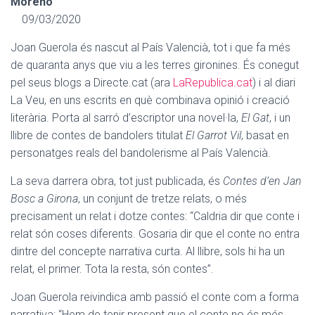
Moreno
09/03/2020
Joan Guerola és nascut al País Valencià, tot i que fa més
de quaranta anys que viu a les terres gironines. És conegut
pel seus blogs a Directe.cat (ara
LaRepublica.cat
) i al diari
La Veu, en uns escrits en què combinava opinió i creació
literària. Porta al sarró d’escriptor una novel·la,
El Gat
, i un
llibre de contes de bandolers titulat
El Garrot Vil
, basat en
personatges reals del bandolerisme al País Valencià.
La seva darrera obra, tot just publicada, és
Contes d’en Jan
Bosc a Girona
, un conjunt de tretze relats, o més
precisament un relat i dotze contes: “Caldria dir que conte i
relat són coses diferents. Gosaria dir que el conte no entra
dintre del concepte narrativa curta. Al llibre, sols hi ha un
relat, el primer. Tota la resta, són contes”.
Joan Guerola reivindica amb passió el conte com a forma
narrativa: “Hem de tenir present que el conte no és més